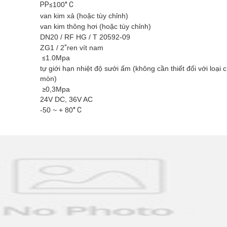
PP≤
100
° C
van kim xả (hoặc tùy chỉnh)
van kim thông hơi (hoặc tùy chỉnh)
DN20 / RF HG / T 20592-09
ZG1 / 2
"
ren vít nam
≤
1.0Mpa
tự giới hạn nhiệt độ sưởi ấm (không cần thiết đối với loại
mòn)
≥
0,3Mpa
24V DC, 36V AC
-50 ~ + 80
° C