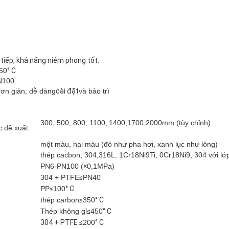
 tiếp, khả năng niêm phong tốt.
50
° C
N100
đơn giản, dễ dàng
cài đặt
và bảo trì
300, 500, 800, 1100,
1400,1700,2000mm (tùy chỉnh)
 đề xuất:
một màu, hai màu (đỏ như pha hơi, xanh lục như lỏng)
thép cacbon, 304,316L, 1Cr18Ni9Ti, 0Cr18Ni9, 304 với lớ
PN6-PN100 (
×
0,1MPa)
304 + PTFE
≤
PN40
PP
≤
100
° C
thép carbon
≤
350
° C
Thép không gỉ
≤
450
° C
304 + PTFE ≤
200
° C