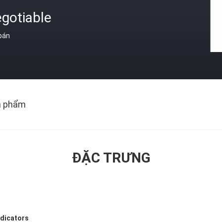
gotiable
 bán
n phẩm
ĐẶC TRƯNG
ndicators