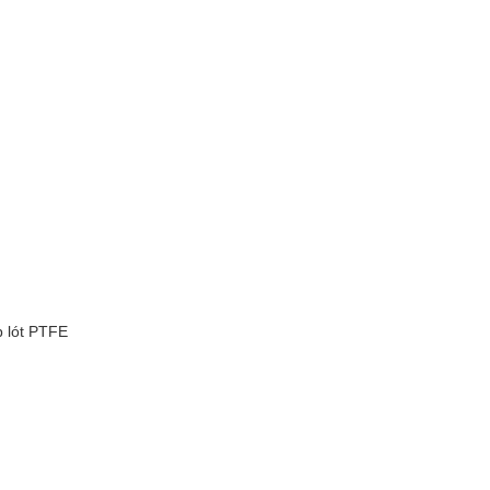
p lót PTFE