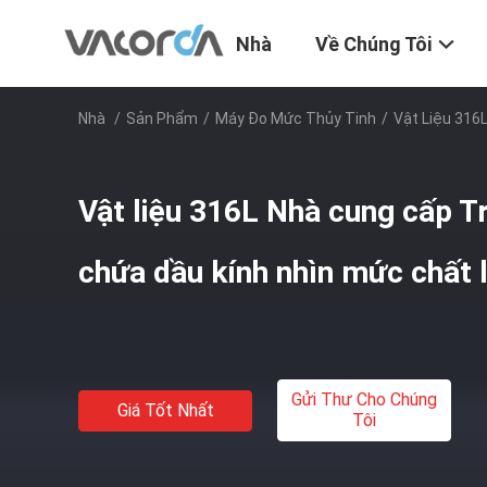
Nhà
Về Chúng Tôi
Nhà
/
Sản Phẩm
/
Máy Đo Mức Thủy Tinh
/
Vật Liệu 316
Vật liệu 316L Nhà cung cấp T
chứa dầu kính nhìn mức chất l
Gửi Thư Cho Chúng
Giá Tốt Nhất
Tôi