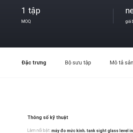
1 tập
ne
MOQ
giá
Đặc trưng
Bộ sưu tập
Mô tả sả
Thông số kỹ thuật
,
Làm nổi bật:
máy đo mức kính
tank sight glass level i