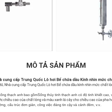
MÔ TẢ SẢN PHẨM
hà cung cấp Trung Quốc Lò hơi Bể chứa dầu Kính nhìn mức chấ
ống thạch anh
bao gồm
S
ống thủy tinh thạch anh có độ tinh khiết cao,
hị chiều cao của chất lỏng và màu xanh lá cây cho chiều cao của pha h
ng, cấu trúc đơn giản, công việc đáng tin cậy
và cảnh đêm, v.v.
.