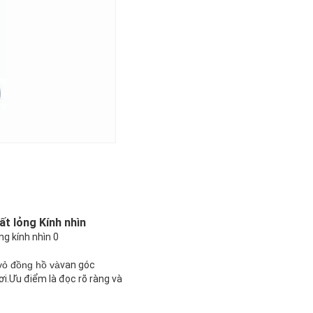
t lỏng Kính nhìn
 vỏ đồng hồ và
van góc
ơi.Ưu điểm là đọc rõ ràng và