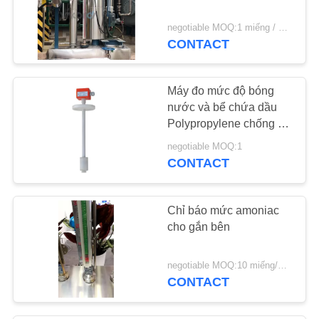
negotiable MOQ:1 miếng / miếng
CONTACT
Máy đo mức độ bóng
nước và bể chứa dầu
Polypropylene chống ăn
mòn
negotiable MOQ:1
CONTACT
Chỉ báo mức amoniac
cho gắn bên
negotiable MOQ:10 miếng/miếng
CONTACT