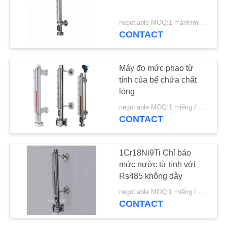
YÊU
negotiable MOQ:1 mảnh/miếng
CONTACT
CẦU
BÁO
Máy đo mức phao từ
GIÁ
tính của bể chứa chất
lỏng
SƠ
negotiable MOQ:1 miếng / miếng
CONTACT
ĐỒ
TRANG
1Cr18Ni9Ti Chỉ báo
WEB
mức nước từ tính với
Rs485 không dây
PRIVACY
negotiable MOQ:1 miếng / miếng
POLICY
CONTACT