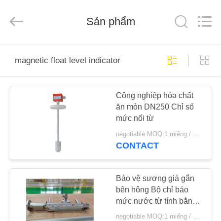
Sichuan
Vacorda
Instruments
Manufacturing
Sản phẩm
Co.,
Ltd.
All
Rights
TRANG
Reserved.
magnetic float level indicator
CHỦ
Công nghiệp hóa chất
CÁC
ăn mòn DN250 Chỉ số
SẢN
mức nổi từ
PHẨM
negotiable MOQ:1 miếng / miếng
CONTACT
VỀ
CHÚNG
Bảo vệ sương giá gắn
bên hông Bộ chỉ báo
TÔI
mức nước từ tính bằng
thép không gỉ
negotiable MOQ:1 miếng / miếng