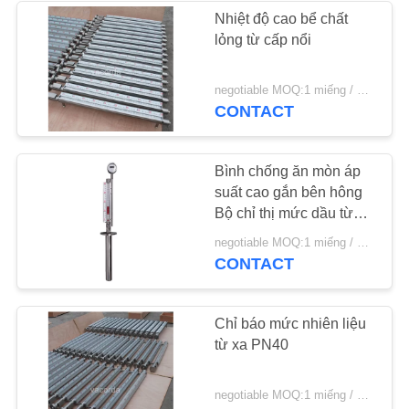
Nhiệt độ cao bể chất
lỏng từ cấp nổi
negotiable MOQ:1 miếng / miếng
CONTACT
Bình chống ăn mòn áp
suất cao gắn bên hông
Bộ chỉ thị mức dầu từ
tính PN320
negotiable MOQ:1 miếng / miếng
CONTACT
Chỉ báo mức nhiên liệu
từ xa PN40
negotiable MOQ:1 miếng / miếng